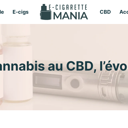
de
E-cigs
CBD
Acc
cannabis au CBD, l’év