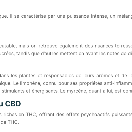
ue. Il se caractérise par une puissance intense, un mélan
scutable, mais on retrouve également des nuances terreuse
ucrées, tandis que d’autres mettent en avant les notes de di
s les plantes et responsables de leurs arômes et de leu
nique. Le limonène, connu pour ses propriétés anti-inflamm
 stimulants et énergisants. Le myrcène, quant à lui, est con
au CBD
s riches en THC, offrant des effets psychoactifs puissant
x de THC.