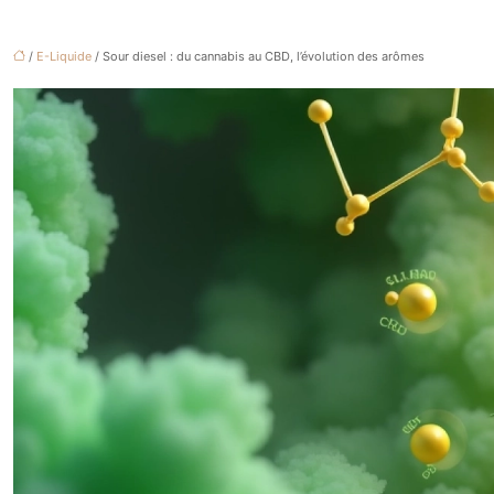
/
E-Liquide
/ Sour diesel : du cannabis au CBD, l’évolution des arômes