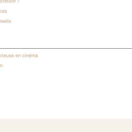
crétion ?
ices
seils
poteuse en cinéma
on