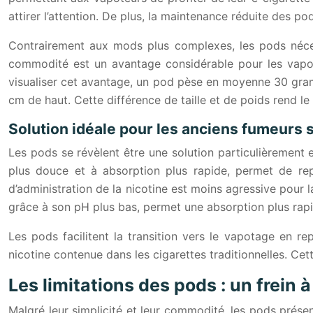
attirer l’attention. De plus, la maintenance réduite des po
Contrairement aux mods plus complexes, les pods néces
commodité est un avantage considérable pour les vapote
visualiser cet avantage, un pod pèse en moyenne 30 gra
cm de haut. Cette différence de taille et de poids rend l
Solution idéale pour les anciens fumeurs 
Les pods se révèlent être une solution particulièrement ef
plus douce et à absorption plus rapide, permet de repro
d’administration de la nicotine est moins agressive pour la
grâce à son pH plus bas, permet une absorption plus rapid
Les pods facilitent la transition vers le vapotage en rep
nicotine contenue dans les cigarettes traditionnelles. Cet
Les limitations des pods : un frein à
Malgré leur simplicité et leur commodité, les pods prése