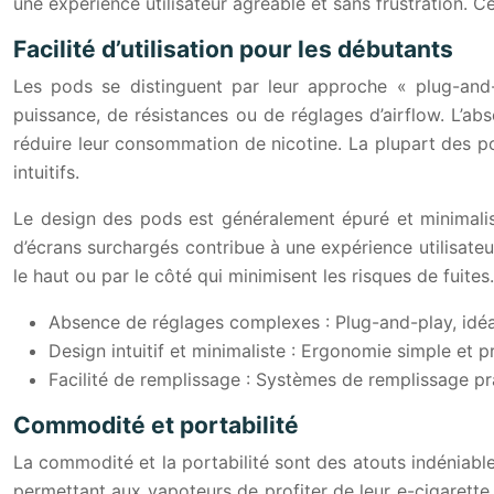
une expérience utilisateur agréable et sans frustration. Ce
Facilité d’utilisation pour les débutants
Les pods se distinguent par leur approche « plug-and-
puissance, de résistances ou de réglages d’airflow. L’a
réduire leur consommation de nicotine. La plupart des pod
intuitifs.
Le design des pods est généralement épuré et minimali
d’écrans surchargés contribue à une expérience utilisate
le haut ou par le côté qui minimisent les risques de fuites.
Absence de réglages complexes : Plug-and-play, idéa
Design intuitif et minimaliste : Ergonomie simple et pr
Facilité de remplissage : Systèmes de remplissage pra
Commodité et portabilité
La commodité et la portabilité sont des atouts indéniable
permettant aux vapoteurs de profiter de leur e-cigarette