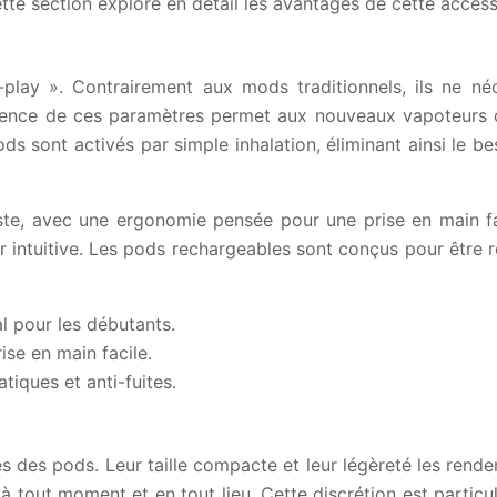
tte section explore en détail les avantages de cette accessi
play ». Contrairement aux mods traditionnels, ils ne n
bsence de ces paramètres permet aux nouveaux vapoteurs de 
s sont activés par simple inhalation, éliminant ainsi le b
ste, avec une ergonomie pensée pour une prise en main fa
ur intuitive. Les pods rechargeables sont conçus pour être
l pour les débutants.
ise en main facile.
tiques et anti-fuites.
s des pods. Leur taille compacte et leur légèreté les rend
 à tout moment et en tout lieu. Cette discrétion est partic