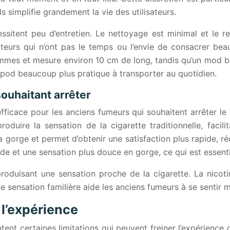
ds simplifie grandement la vie des utilisateurs.
sitent peu d’entretien. Le nettoyage est minimal et le r
urs qui n’ont pas le temps ou l’envie de consacrer beauco
mmes et mesure environ 10 cm de long, tandis qu’un mod b
e pod beaucoup plus pratique à transporter au quotidien.
souhaitant arrêter
ficace pour les anciens fumeurs qui souhaitent arrêter le t
duire la sensation de la cigarette traditionnelle, facili
 gorge et permet d’obtenir une satisfaction plus rapide, rédu
e et une sensation plus douce en gorge, ce qui est essentie
roduisant une sensation proche de la cigarette. La nicotine
te sensation familière aide les anciens fumeurs à se sentir
 l’expérience
ntent certaines limitations qui peuvent freiner l’expérienc