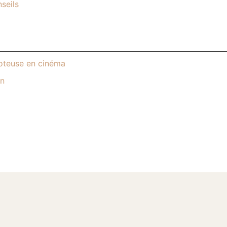
seils
poteuse en cinéma
on