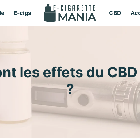
de
E-cigs
CBD
Acc
ont les effets du CB
?