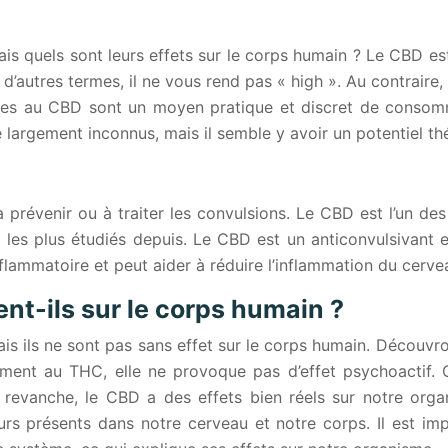
ais quels sont leurs effets sur le corps humain ? Le CBD e
d’autres termes, il ne vous rend pas « high ». Au contraire,
iquides au CBD sont un moyen pratique et discret de conso
largement inconnus, mais il semble y avoir un potentiel th
 prévenir ou à traiter les convulsions. Le CBD est l’un d
es plus étudiés depuis. Le CBD est un anticonvulsivant effi
lammatoire et peut aider à réduire l’inflammation du cerve
nt-ils sur le corps humain ?
ais ils ne sont pas sans effet sur le corps humain. Découv
ment au THC, elle ne provoque pas d’effet psychoactif. 
 revanche, le CBD a des effets bien réels sur notre org
s présents dans notre cerveau et notre corps. Il est im