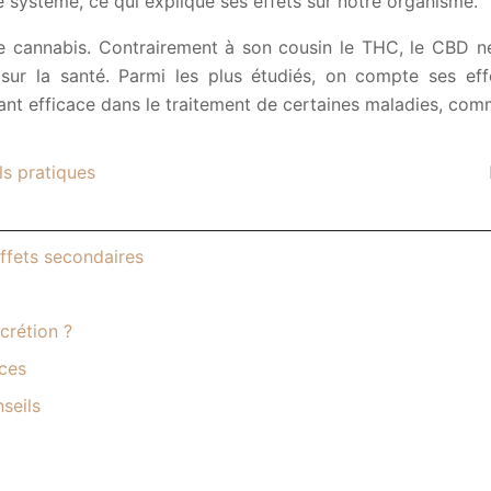
ce système, ce qui explique ses effets sur notre organisme.
 cannabis. Contrairement à son cousin le THC, le CBD ne p
 la santé. Parmi les plus étudiés, on compte ses effet
 efficace dans le traitement de certaines maladies, comme 
ls pratiques
ffets secondaires
crétion ?
ices
seils