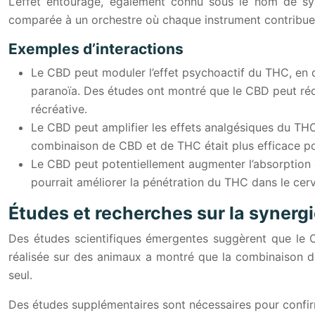
L’effet entourage, également connu sous le nom de syne
comparée à un orchestre où chaque instrument contribue à
Exemples d’interactions
Le CBD peut moduler l’effet psychoactif du THC, en di
paranoïa. Des études ont montré que le CBD peut réd
récréative.
Le CBD peut amplifier les effets analgésiques du TH
combinaison de CBD et de THC était plus efficace pou
Le CBD peut potentiellement augmenter l’absorption e
pourrait améliorer la pénétration du THC dans le cerv
Études et recherches sur la syner
Des études scientifiques émergentes suggèrent que le C
réalisée sur des animaux a montré que la combinaison de
seul.
Des études supplémentaires sont nécessaires pour confirm