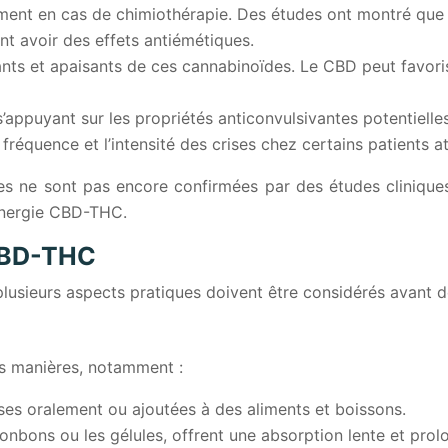
ent en cas de chimiothérapie. Des études ont montré que 
nt avoir des effets antiémétiques.
ants et apaisants de ces cannabinoïdes. Le CBD peut favorise
s’appuyant sur les propriétés anticonvulsivantes potentiell
réquence et l’intensité des crises chez certains patients att
lles ne sont pas encore confirmées par des études cliniqu
 synergie CBD-THC.
 CBD-THC
usieurs aspects pratiques doivent être considérés avant de l
s manières, notamment :
ises oralement ou ajoutées à des aliments et boissons.
bonbons ou les gélules, offrent une absorption lente et pro