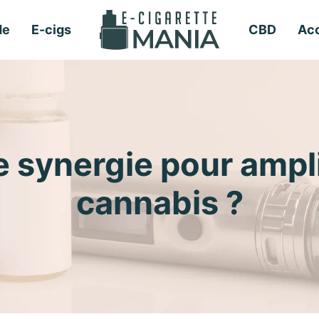
de
E-cigs
CBD
Acc
 synergie pour amplif
cannabis ?