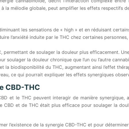
rgie cannabinoïde, décrit l’interaction complexe entre 
 la mélodie globale, peut amplifier les effets respectifs d
minuant les sensations de « high » et en réduisant certain
uire l’anxiété induite par le THC chez certaines personnes
C, permettant de soulager la douleur plus efficacement. U
r soulager la douleur chronique que l’un ou l’autre cannabi
t la biodisponibilité du THC, augmentant ainsi l’effet thé
eau, ce qui pourrait expliquer les effets synergiques obser
gie CBD-THC
BD et le THC peuvent interagir de manière synergique, amp
 CBD et de THC était plus efficace pour soulager la doule
er l’existence de la synergie CBD-THC et pour déterminer s