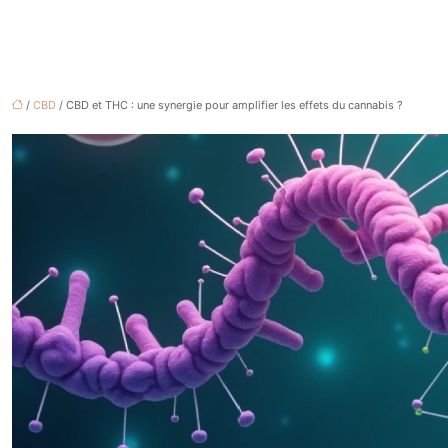
/
CBD
/ CBD et THC : une synergie pour amplifier les effets du cannabis ?