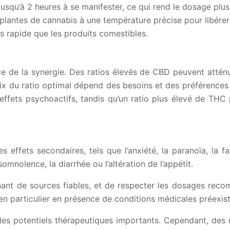
squ’à 2 heures à se manifester, ce qui rend le dosage plus d
s plantes de cannabis à une température précise pour libére
s rapide que les produits comestibles.
ce de la synergie. Des ratios élevés de CBD peuvent atténu
x du ratio optimal dépend des besoins et des préférences 
ffets psychoactifs, tandis qu’un ratio plus élevé de THC 
 effets secondaires, tels que l’anxiété, la paranoïa, la f
mnolence, la diarrhée ou l’altération de l’appétit.
venant de sources fiables, et de respecter les dosages re
, en particulier en présence de conditions médicales préex
s potentiels thérapeutiques importants. Cependant, des 