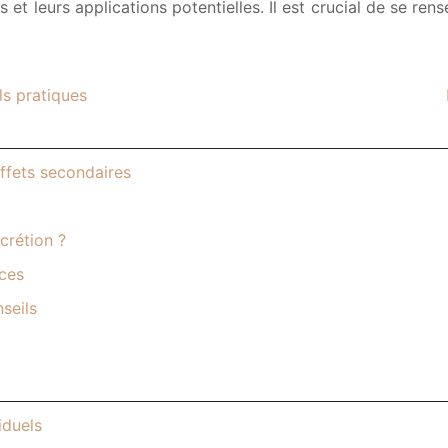
t leurs applications potentielles. Il est crucial de se ren
ls pratiques
ffets secondaires
crétion ?
ices
seils
iduels