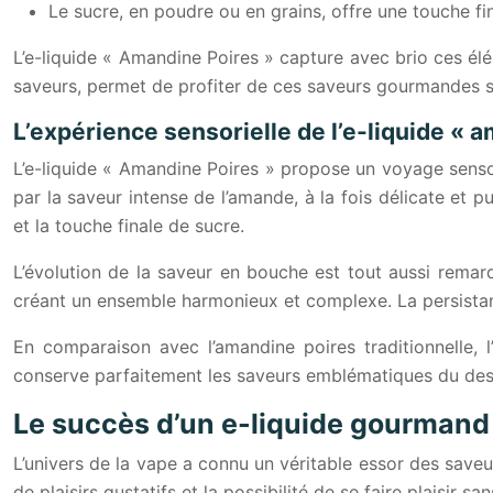
Le sucre, en poudre ou en grains, offre une touche fi
L’e-liquide « Amandine Poires » capture avec brio ces él
saveurs, permet de profiter de ces saveurs gourmandes san
L’expérience sensorielle de l’e-liquide « 
L’e-liquide « Amandine Poires » propose un voyage sensori
par la saveur intense de l’amande, à la fois délicate et
et la touche finale de sucre.
L’évolution de la saveur en bouche est tout aussi rema
créant un ensemble harmonieux et complexe. La persista
En comparaison avec l’amandine poires traditionnelle, l
conserve parfaitement les saveurs emblématiques du dess
Le succès d’un e-liquide gourmand
L’univers de la vape a connu un véritable essor des saveu
de plaisirs gustatifs et la possibilité de se faire plaisir s