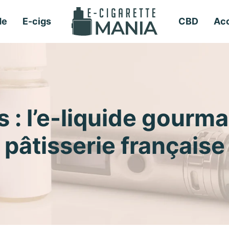
de
E-cigs
CBD
Acc
: l’e-liquide gourman
pâtisserie française