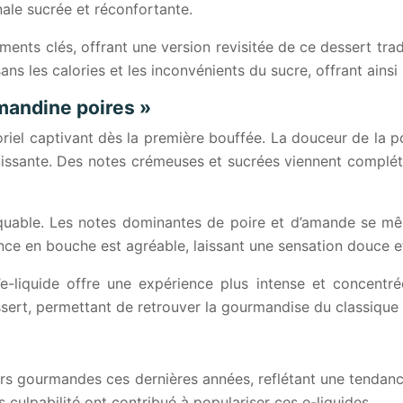
nale sucrée et réconfortante.
éments clés, offrant une version revisitée de ce dessert t
s les calories et les inconvénients du sucre, offrant ainsi 
amandine poires »
el captivant dès la première bouffée. La douceur de la poire
 puissante. Des notes crémeuses et sucrées viennent compl
rquable. Les notes dominantes de poire et d’amande se mêl
nce en bouche est agréable, laissant une sensation douce 
’e-liquide offre une expérience plus intense et concentré
ert, permettant de retrouver la gourmandise du classique 
rs gourmandes ces dernières années, reflétant une tendance
ans culpabilité ont contribué à populariser ces e-liquides.